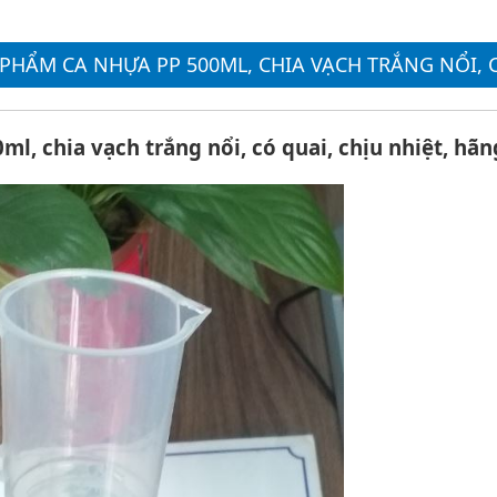
PHẨM CA NHỰA PP 500ML, CHIA VẠCH TRẮNG NỔI, 
ml, chia vạch trắng nổi, có quai, chịu nhiệt, hã