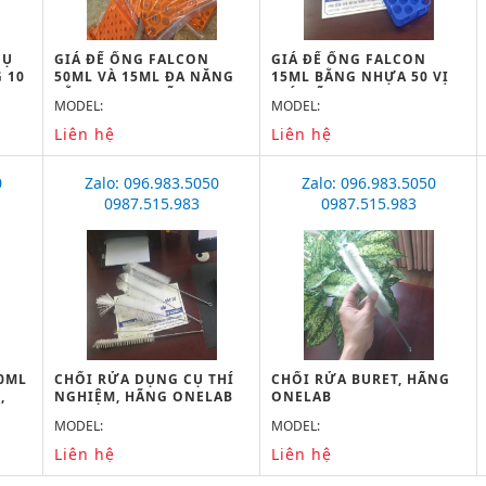
CỤ
GIÁ ĐỂ ỐNG FALCON
GIÁ ĐỂ ỐNG FALCON
 10
50ML VÀ 15ML ĐA NĂNG
15ML BẰNG NHỰA 50 VỊ
BẰNG NHỰA, HÃNG
TRÍ, HÃNG ONELAB
MODEL:
MODEL:
ONELAB
Liên hệ
Liên hệ
0
Zalo: 096.983.5050
Zalo: 096.983.5050
0987.515.983
0987.515.983
50ML
CHỔI RỬA DỤNG CỤ THÍ
CHỔI RỬA BURET, HÃNG
,
NGHIỆM, HÃNG ONELAB
ONELAB
MODEL:
MODEL:
Liên hệ
Liên hệ