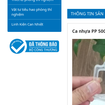
Vật tư tiêu hao phòng thí
THÔNG TIN SẢN 
nghiệm
Linh Kiện Can Nhiệt
Ca nhựa PP 500