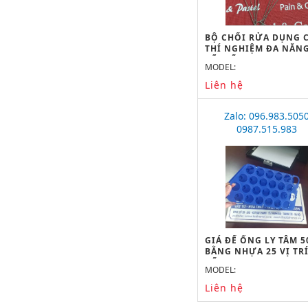
BỘ CHỔI RỬA DỤNG 
THÍ NGHIỆM ĐA NĂNG
CỠ, HÃNG ONELAB
MODEL:
Liên hệ
Zalo: 096.983.505
0987.515.983
GIÁ ĐỂ ỐNG LY TÂM 
BẰNG NHỰA 25 VỊ TRÍ
HÃNG ONELAB
MODEL:
Liên hệ