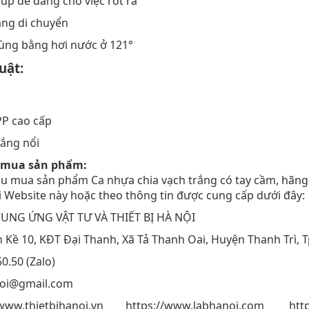
úp dễ dàng cho việc rót ra
àng di chuyển
trùng bằng hơi nước ở 121°
uật:
PP cao cấp
rắng nổi
ệ mua sản phẩm:
u mua sản phẩm Ca nhựa chia vạch trắng có tay cầm, hãng 
tại Website này hoặc theo thông tin được cung cấp dưới đây:
UNG ỨNG VẬT TƯ VÀ THIẾT BỊ HÀ NỘI
iền Kề 10, KĐT Đại Thanh, Xã Tả Thanh Oai, Huyện Thanh Trì, 
50.50 (Zalo)
noi@gmail.com
://www.thietbihanoi.vn https://www.labhanoi.com http