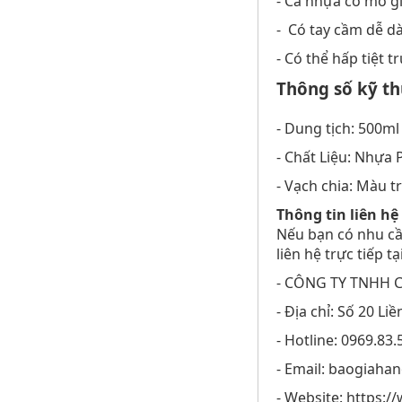
- Ca nhựa có mỏ gi
- Có tay cầm dễ d
- Có thể hấp tiệt 
Thông số kỹ th
- Dung tịch: 500ml
- Chất Liệu: Nhựa 
- Vạch chia: Màu t
Thông tin liên h
Nếu bạn có nhu cầ
liên hệ trực tiếp 
- CÔNG TY TNHH C
- Địa chỉ: Số 20 L
- Hotline: 0969.83.
- Email: baogiaha
- Website: https