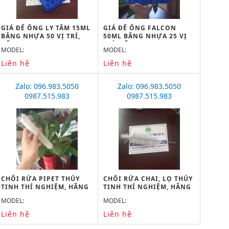
GIÁ ĐỂ ỐNG LY TÂM 15ML
GIÁ ĐỂ ỐNG FALCON
BẰNG NHỰA 50 VỊ TRÍ,
50ML BẰNG NHỰA 25 VỊ
HÃNG ONELAB
TRÍ, HÃNG ONELAB
MODEL:
MODEL:
Liên hệ
Liên hệ
Zalo: 096.983.5050
Zalo: 096.983.5050
0987.515.983
0987.515.983
CHỔI RỬA PIPET THỦY
CHỔI RỬA CHAI, LỌ THỦY
TINH THÍ NGHIỆM, HÃNG
TINH THÍ NGHIỆM, HÃNG
ONELAB
ONELAB
MODEL:
MODEL:
Liên hệ
Liên hệ