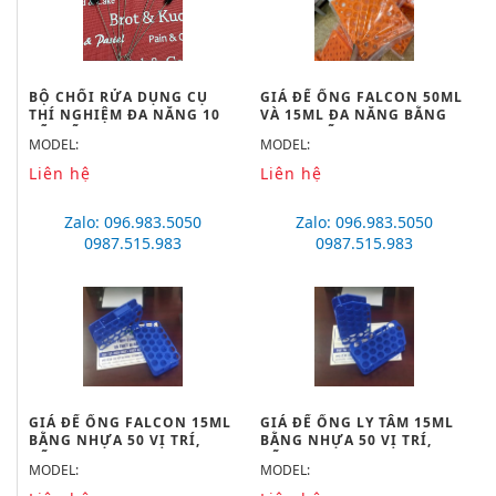
BỘ CHỔI RỬA DỤNG CỤ
GIÁ ĐỂ ỐNG FALCON 50ML
THÍ NGHIỆM ĐA NĂNG 10
VÀ 15ML ĐA NĂNG BẰNG
CỠ, HÃNG ONELAB
NHỰA, HÃNG ONELAB
MODEL:
MODEL:
Liên hệ
Liên hệ
Zalo: 096.983.5050
Zalo: 096.983.5050
0987.515.983
0987.515.983
GIÁ ĐỂ ỐNG FALCON 15ML
GIÁ ĐỂ ỐNG LY TÂM 15ML
BẰNG NHỰA 50 VỊ TRÍ,
BẰNG NHỰA 50 VỊ TRÍ,
HÃNG ONELAB
HÃNG ONELAB
MODEL:
MODEL: