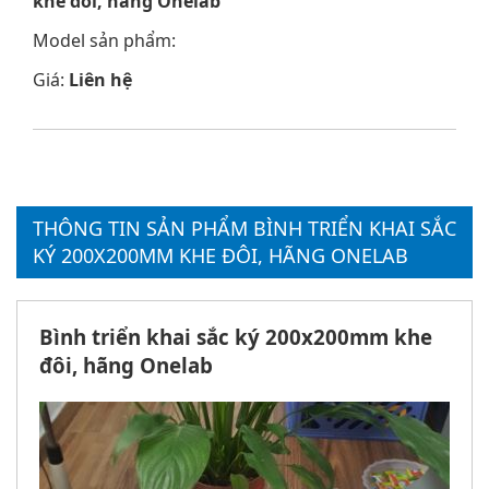
khe đôi, hãng Onelab
Model sản phẩm:
Giá:
Liên hệ
THÔNG TIN SẢN PHẨM BÌNH TRIỂN KHAI SẮC
KÝ 200X200MM KHE ĐÔI, HÃNG ONELAB
Bình triển khai sắc ký 200x200mm khe
đôi, hãng Onelab