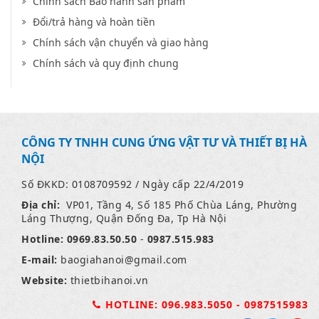
Chính sách Bảo hành sản phẩm
Đổi/trả hàng và hoàn tiền
Chính sách vận chuyển và giao hàng
Chính sách và quy định chung
CÔNG TY TNHH CUNG ỨNG VẬT TƯ VÀ THIẾT BỊ HÀ
NỘI
Số ĐKKD: 0108709592 / Ngày cấp 22/4/2019
Địa chỉ:
VP01, Tầng 4, Số 185 Phố Chùa Láng, Phường
Láng Thượng, Quận Đống Đa, Tp Hà Nội
Hotline:
0969.83.50.50
-
0987.515.983
E-mail:
baogiahanoi
@gmail.com
Website:
thietbihanoi.vn
HOTLINE: 096.983.5050 - 0987515983