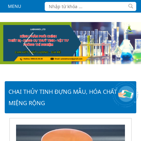
MENU
CHAI THỦY TINH ĐỰNG MẪU, HÓA CHẤT
MIỆNG RỘNG