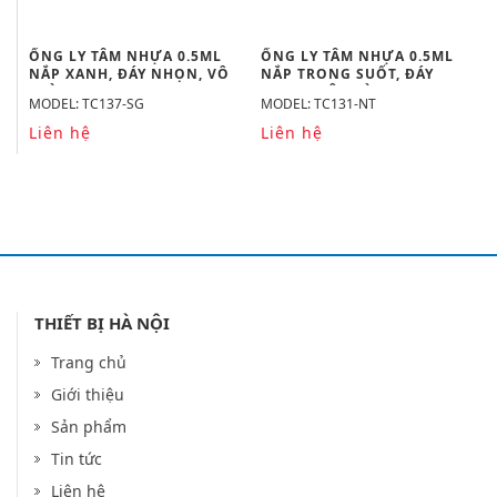
ỐNG LY TÂM NHỰA 0.5ML
ỐNG LY TÂM NHỰA 0.5ML
NẮP XANH, ĐÁY NHỌN, VÔ
NẮP TRONG SUỐT, ĐÁY
TRÙNG
NHỌN, VÔ TRÙNG
MODEL: TC137-SG
MODEL: TC131-NT
Liên hệ
Liên hệ
THIẾT BỊ HÀ NỘI
Trang chủ
Giới thiệu
Sản phẩm
Tin tức
Liên hệ