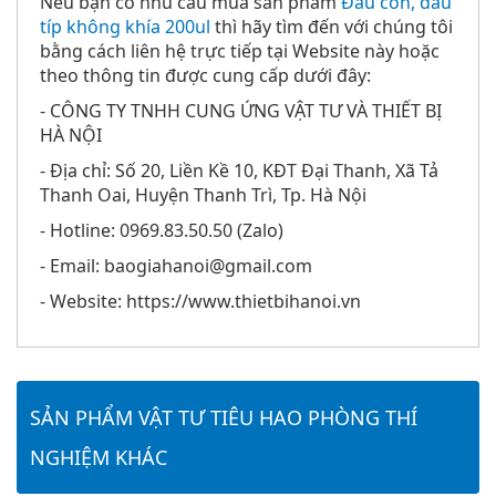
Nếu bạn có nhu cầu mua sản phẩm
Đầu côn, đầu
típ không khía 200ul
thì hãy tìm đến với chúng tôi
bằng cách liên hệ trực tiếp tại Website này hoặc
theo thông tin được cung cấp dưới đây:
- CÔNG TY TNHH CUNG ỨNG VẬT TƯ VÀ THIẾT BỊ
HÀ NỘI
- Địa chỉ: Số 20, Liền Kề 10, KĐT Đại Thanh, Xã Tả
Thanh Oai, Huyện Thanh Trì, Tp. Hà Nội
- Hotline: 0969.83.50.50 (Zalo)
- Email: baogiahanoi@gmail.com
- Website: https://www.thietbihanoi.vn
SẢN PHẨM VẬT TƯ TIÊU HAO PHÒNG THÍ
NGHIỆM KHÁC