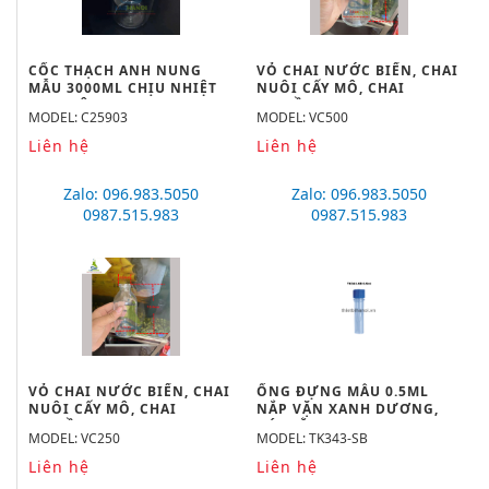
CỐC THẠCH ANH NUNG
VỎ CHAI NƯỚC BIỂN, CHAI
MẪU 3000ML CHỊU NHIỆT
NUÔI CẤY MÔ, CHAI
1600 ĐỘ C
TRUYỀN DỊCH 500ML
MODEL: C25903
MODEL: VC500
Liên hệ
Liên hệ
Zalo: 096.983.5050
Zalo: 096.983.5050
0987.515.983
0987.515.983
VỎ CHAI NƯỚC BIỂN, CHAI
ỐNG ĐỰNG MẪU 0.5ML
NUÔI CẤY MÔ, CHAI
NẮP VẶN XANH DƯƠNG,
TRUYỀN DỊCH 250ML
ĐÁY BẰNG
MODEL: VC250
MODEL: TK343-SB
Liên hệ
Liên hệ