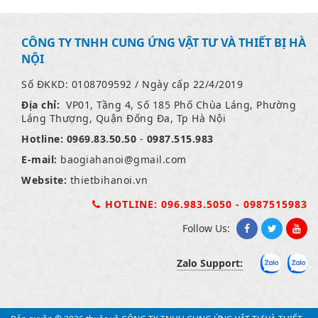
CÔNG TY TNHH CUNG ỨNG VẬT TƯ VÀ THIẾT BỊ HÀ
NỘI
Số ĐKKD: 0108709592 / Ngày cấp 22/4/2019
Địa chỉ:
VP01, Tầng 4, Số 185 Phố Chùa Láng, Phường
Láng Thượng, Quận Đống Đa, Tp Hà Nội
Hotline:
0969.83.50.50
-
0987.515.983
E-mail:
baogiahanoi
@gmail.com
Website:
thietbihanoi.vn
HOTLINE: 096.983.5050 - 0987515983
Follow Us:
Zalo Support: