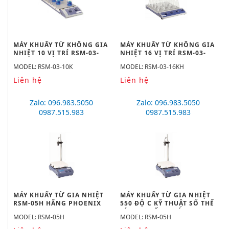
MÁY KHUẤY TỪ KHÔNG GIA
MÁY KHUẤY TỪ KHÔNG GIA
NHIỆT 10 VỊ TRÍ RSM-03-
NHIỆT 16 VỊ TRÍ RSM-03-
10K
16KH
MODEL: RSM-03-10K
MODEL: RSM-03-16KH
Liên hệ
Liên hệ
Zalo: 096.983.5050
Zalo: 096.983.5050
0987.515.983
0987.515.983
MÁY KHUẤY TỪ GIA NHIỆT
MÁY KHUẤY TỪ GIA NHIỆT
RSM-05H HÃNG PHOENIX
550 ĐỘ C KỸ THUẬT SỐ THỂ
INSTRUMEN
TÍCH KHUẤY 20 LÍT RSM-
MODEL: RSM-05H
MODEL: RSM-05H
05H