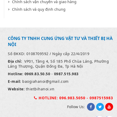
Chính sách vận chuyển và giao hàng
Chính sách và quy định chung
CÔNG TY TNHH CUNG ỨNG VẬT TƯ VÀ THIẾT BỊ HÀ
NỘI
Số ĐKKD: 0108709592 / Ngày cấp 22/4/2019
Địa chỉ:
VP01, Tầng 4, Số 185 Phố Chùa Láng, Phường
Láng Thượng, Quận Đống Đa, Tp Hà Nội
Hotline:
0969.83.50.50
-
0987.515.983
E-mail:
baogiahanoi
@gmail.com
Website:
thietbihanoi.vn
HOTLINE: 096.983.5050 - 0987515983
Follow Us: