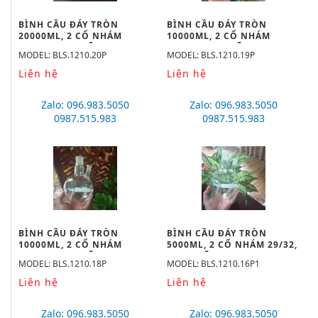
BÌNH CẦU ĐÁY TRÒN
BÌNH CẦU ĐÁY TRÒN
20000ML, 2 CỔ NHÁM
10000ML, 2 CỔ NHÁM
55/44, 24/29 HÃNG
55/44, 24/29 HÃNG
MODEL: BLS.1210.20P
MODEL: BLS.1210.19P
BIOHALL
BIOHALL
Liên hệ
Liên hệ
Zalo: 096.983.5050
Zalo: 096.983.5050
0987.515.983
0987.515.983
BÌNH CẦU ĐÁY TRÒN
BÌNH CẦU ĐÁY TRÒN
10000ML, 2 CỔ NHÁM
5000ML, 2 CỔ NHÁM 29/32,
34/35, 24/29 HÃNG
29/32 HÃNG BIOHALL
MODEL: BLS.1210.18P
MODEL: BLS.1210.16P1
BIOHALL
Liên hệ
Liên hệ
Zalo: 096.983.5050
Zalo: 096.983.5050