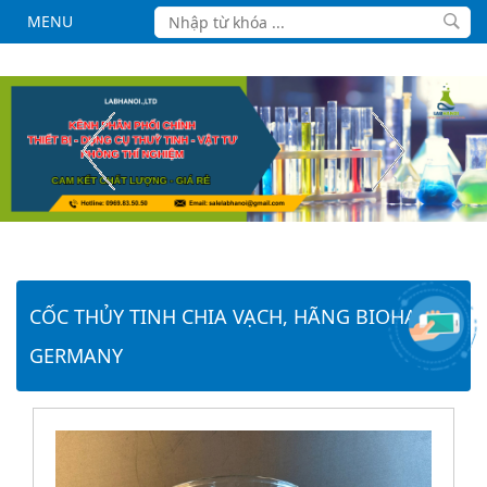
MENU
CỐC THỦY TINH CHIA VẠCH, HÃNG BIOHALL -
GERMANY