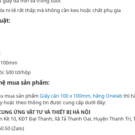
 giáy da mịn và trong suốt
 da ni-tê rất thấp mà không cần keo hoặc chất phụ gia
uật:
2
 x 100mm
ói: 500 tờ/hộp
 hệ mua sản phẩm:
cầu mua sản phẩm
Giấy cân 100 x 100mm, hãng Onelab
thì h
ày hoặc theo thông tin được cung cấp dưới đây:
CUNG ỨNG VẬT TƯ VÀ THIẾT BỊ HÀ NỘI
Liền Kề 10, KĐT Đại Thanh, Xã Tả Thanh Oai, Huyện Thanh Trì, 
50.50 (Zalo)