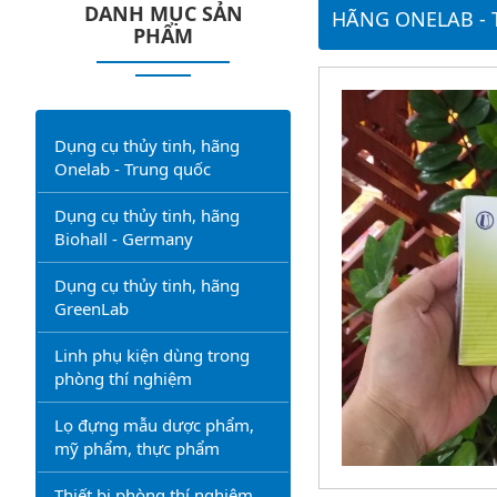
DANH MỤC SẢN
HÃNG ONELAB -
PHẨM
Dụng cụ thủy tinh, hãng
Onelab - Trung quốc
Dụng cụ thủy tinh, hãng
Biohall - Germany
Dụng cụ thủy tinh, hãng
GreenLab
Linh phụ kiện dùng trong
phòng thí nghiệm
Lọ đựng mẫu dược phẩm,
mỹ phẩm, thực phẩm
Thiết bị phòng thí nghiệm