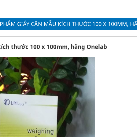
 PHẨM GIẤY CÂN MẪU KÍCH THƯỚC 100 X 100MM, 
kích thước 100 x 100mm, hãng Onelab