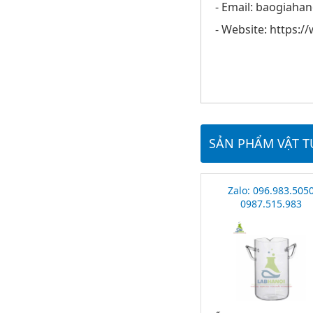
- Email: baogiaha
- Website: https:
SẢN PHẨM VẬT T
Zalo: 096.983.505
0987.515.983