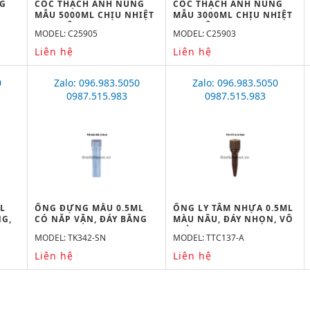
NG
CỐC THẠCH ANH NUNG
CỐC THẠCH ANH NUNG
MẪU 5000ML CHỊU NHIỆT
MẪU 3000ML CHỊU NHIỆT
1600 ĐỘ C
1600 ĐỘ C
MODEL: C25905
MODEL: C25903
Liên hệ
Liên hệ
0
Zalo: 096.983.5050
Zalo: 096.983.5050
0987.515.983
0987.515.983
L
ỐNG ĐỰNG MẪU 0.5ML
ỐNG LY TÂM NHỰA 0.5ML
G,
CÓ NẮP VẶN, ĐÁY BẰNG
MÀU NÂU, ĐÁY NHỌN, VÔ
TRÙNG
MODEL: TK342-SN
MODEL: TTC137-A
Liên hệ
Liên hệ