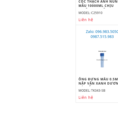
CỐC THẠCH ANH NU
MẪU 10000ML CHỊU
NHIỆT 1600 ĐỘ C
MODEL: C25910
Liên hệ
Zalo: 096.983.505
0987.515.983
ỐNG ĐỰNG MẪU 0.5M
NẮP VẶN XANH DƯƠN
ĐÁY BẰNG
MODEL: TK343-SB
Liên hệ