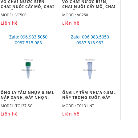
VỎ CHAI NƯỚC BIỂN,
VỎ CHAI NƯỚC BIỂN,
CHAI NUÔI CẤY MÔ, CHAI
CHAI NUÔI CẤY MÔ, CHAI
TRUYỀN DỊCH 500ML
TRUYỀN DỊCH 250ML
MODEL: VC500
MODEL: VC250
Liên hệ
Liên hệ
Zalo: 096.983.5050
Zalo: 096.983.5050
0987.515.983
0987.515.983
ỐNG LY TÂM NHỰA 0.5ML
ỐNG LY TÂM NHỰA 0.5ML
NẮP XANH, ĐÁY NHỌN,
NẮP TRONG SUỐT, ĐÁY
VÔ TRÙNG
NHỌN, VÔ TRÙNG
MODEL: TC137-SG
MODEL: TC131-NT
Liên hệ
Liên hệ