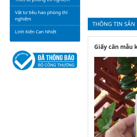
Vật tư tiêu hao phòng thí
nghiệm
THÔNG TIN SẢN
Linh Kiện Can Nhiệt
Giấy cân mẫu 