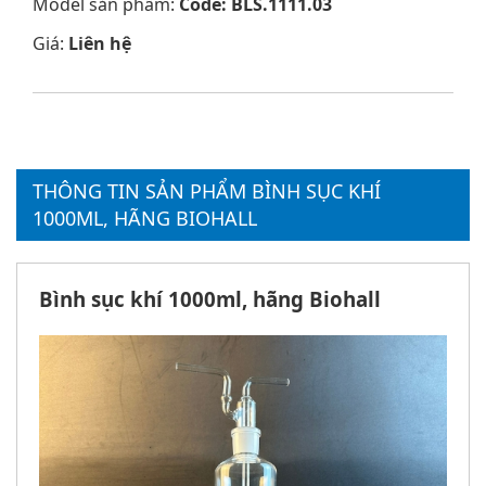
Model sản phẩm:
Code: BLS.1111.03
Giá:
Liên hệ
THÔNG TIN SẢN PHẨM BÌNH SỤC KHÍ
1000ML, HÃNG BIOHALL
Bình sục khí 1000ml, hãng Biohall