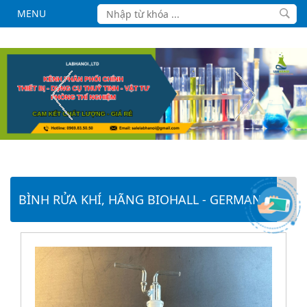
MENU
BÌNH RỬA KHÍ, HÃNG BIOHALL - GERMANY