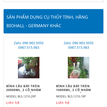
SẢN PHẨM DỤNG CỤ THỦY TINH, HÃNG
BIOHALL - GERMANY KHÁC
Zalo: 096.983.5050
Zalo: 096.983.5050
0987.515.983
0987.515.983
BÌNH CẦU ĐÁY TRÒN
BÌNH CẦU ĐÁY TRÒN
20000ML, 2 CỔ NHÁM
10000ML, 2 CỔ NHÁM
55/44, 24/29 HÃNG
55/44, 24/29 HÃNG
MODEL: BLS.1210.20P
MODEL: BLS.1210.19P
BIOHALL
BIOHALL
Liên hệ
Liên hệ