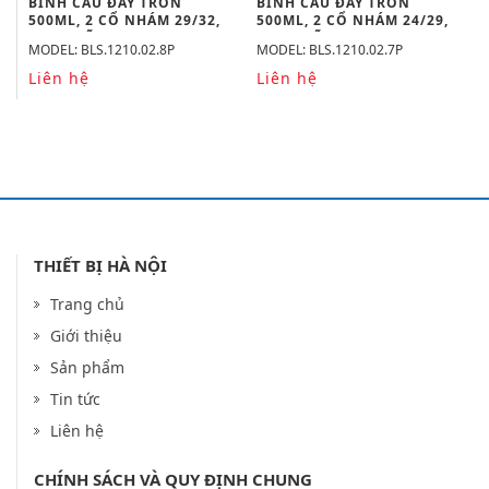
BÌNH CẦU ĐÁY TRÒN
BÌNH CẦU ĐÁY TRÒN
500ML, 2 CỔ NHÁM 29/32,
500ML, 2 CỔ NHÁM 24/29,
19/26 HÃNG BIOHALL
19/26 HÃNG BIOHALL
MODEL: BLS.1210.02.8P
MODEL: BLS.1210.02.7P
Liên hệ
Liên hệ
THIẾT BỊ HÀ NỘI
Trang chủ
Giới thiệu
Sản phẩm
Tin tức
Liên hệ
CHÍNH SÁCH VÀ QUY ĐỊNH CHUNG