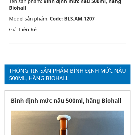
Tên sản phẩm:
Bình định mức nâu 500ml, hãng
Biohall
Model sản phẩm:
Code: BLS.AM.1207
Giá:
Liên hệ
THÔNG TIN SẢN PHẨM BÌNH ĐỊNH MỨC NÂU
500ML, HÃNG BIOHALL
Bình định mức nâu 500ml, hãng Biohall