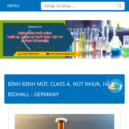
MENU
BÌNH ĐỊNH MỨC CLASS A, NÚT NHỰA, HÃNG
BIOHALL - GERMANY