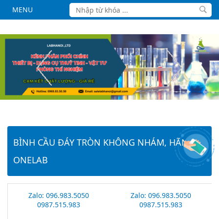
MENU
BÌNH CẦU ĐÁY TRÒN KHÔNG NHÁM, HÃNG
ONELAB
Zalo: 096.983.5050
Zalo: 096.983.5050
0987.515.983
0987.515.983