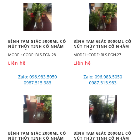
BÌNH TAM GIÁC 5000ML CÓ
BÌNH TAM GIÁC 3000ML CÓ
NÚT THỦY TINH CỔ NHÁM
NÚT THỦY TINH CỔ NHÁM
45/50 HÃNG BIOHALL-
45/50 HÃNG BIOHALL-
MODEL: CODE: BLS.EGN.28
MODEL: CODE: BLS.EGN.27
GERMANY
GERMANY
Liên hệ
Liên hệ
Zalo: 096.983.5050
Zalo: 096.983.5050
0987.515.983
0987.515.983
BÌNH TAM GIÁC 2000ML CÓ
BÌNH TAM GIÁC 2000ML CÓ
NÚT THỦY TINH CỔ NHÁM
NÚT THỦY TINH CỔ NHÁM