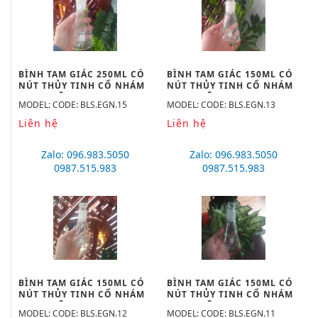
BÌNH TAM GIÁC 250ML CÓ
BÌNH TAM GIÁC 150ML CÓ
NÚT THỦY TINH CỔ NHÁM
NÚT THỦY TINH CỔ NHÁM
19/26, HÃNG BIOHALL-
29/32, HÃNG BIOHALL-
MODEL: CODE: BLS.EGN.15
MODEL: CODE: BLS.EGN.13
GERMANY
GERMANY
Liên hệ
Liên hệ
Zalo: 096.983.5050
Zalo: 096.983.5050
0987.515.983
0987.515.983
BÌNH TAM GIÁC 150ML CÓ
BÌNH TAM GIÁC 150ML CÓ
NÚT THỦY TINH CỔ NHÁM
NÚT THỦY TINH CỔ NHÁM
24/29, HÃNG BIOHALL-
19/26, HÃNG BIOHALL-
MODEL: CODE: BLS.EGN.12
MODEL: CODE: BLS.EGN.11
GERMANY
GERMANY