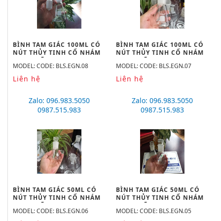
BÌNH TAM GIÁC 100ML CÓ
BÌNH TAM GIÁC 100ML CÓ
NÚT THỦY TINH CỔ NHÁM
NÚT THỦY TINH CỔ NHÁM
19/26, HÃNG BIOHALL-
14/23, HÃNG BIOHALL-
MODEL: CODE: BLS.EGN.08
MODEL: CODE: BLS.EGN.07
GERMANY
GERMANY
Liên hệ
Liên hệ
Zalo: 096.983.5050
Zalo: 096.983.5050
0987.515.983
0987.515.983
BÌNH TAM GIÁC 50ML CÓ
BÌNH TAM GIÁC 50ML CÓ
NÚT THỦY TINH CỔ NHÁM
NÚT THỦY TINH CỔ NHÁM
29/32, HÃNG BIOHALL-
24/29, HÃNG BIOHALL-
MODEL: CODE: BLS.EGN.06
MODEL: CODE: BLS.EGN.05
GERMANY
GERMANY