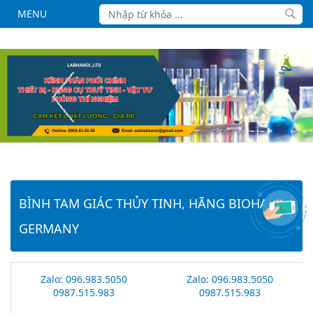
MENU
BÌNH TAM GIÁC THỦY TINH, HÃNG BIOHALL -
GERMANY
Zalo: 096.983.5050
Zalo: 096.983.5050
0987.515.983
0987.515.983