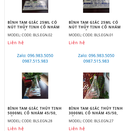
BÌNH TAM GIÁC 25ML CÓ
BÌNH TAM GIÁC 25ML CÓ
NÚT THỦY TINH CỔ NHÁM
NÚT THỦY TINH CỔ NHÁM
19/26, HÃNG BIOHALL-
14/23, HÃNG BIOHALL-
MODEL: CODE: BLS.EGN.02
MODEL: CODE: BLS.EGN.01
GERMANY
GERMANY
Liên hệ
Liên hệ
Zalo: 096.983.5050
Zalo: 096.983.5050
0987.515.983
0987.515.983
BÌNH TAM GIÁC THỦY TINH
BÌNH TAM GIÁC THỦY TINH
5000ML CỔ NHÁM 45/50,
3000ML CỔ NHÁM 45/50,
HÃNG BIOHALL-GERMANY
HÃNG BIOHALL-GERMANY
MODEL: CODE: BLS.EGN.28
MODEL: CODE: BLS.EGN.27
Liên hệ
Liên hệ