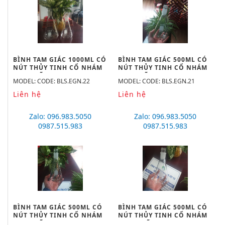
BÌNH TAM GIÁC 1000ML CÓ
BÌNH TAM GIÁC 500ML CÓ
NÚT THỦY TINH CỔ NHÁM
NÚT THỦY TINH CỔ NHÁM
24/29 HÃNG BIOHALL-
29/32 HÃNG BIOHALL-
MODEL: CODE: BLS.EGN.22
MODEL: CODE: BLS.EGN.21
GERMANY
GERMANY
Liên hệ
Liên hệ
Zalo: 096.983.5050
Zalo: 096.983.5050
0987.515.983
0987.515.983
BÌNH TAM GIÁC 500ML CÓ
BÌNH TAM GIÁC 500ML CÓ
NÚT THỦY TINH CỔ NHÁM
NÚT THỦY TINH CỔ NHÁM
24/29 HÃNG BIOHALL-
19/26, HÃNG BIOHALL-