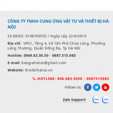
CÔNG TY TNHH CUNG ỨNG VẬT TƯ VÀ THIẾT BỊ HÀ
NỘI
Số ĐKKD: 0108709592 / Ngày cấp 22/4/2019
Địa chỉ:
VP01, Tầng 4, Số 185 Phố Chùa Láng, Phường
Láng Thượng, Quận Đống Đa, Tp Hà Nội
Hotline:
0969.83.50.50
-
0987.515.983
E-mail:
baogiahanoi
@gmail.com
Website:
thietbihanoi.vn
HOTLINE: 096.983.5050 - 0987515983
Follow Us:
Zalo Support: