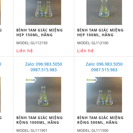
G
BÌNH TAM GIÁC MIỆNG
BÌNH TAM GIÁC MIỆNG
HẸP 150ML, HÃNG
HẸP 100ML, HÃNG
GREENLAB
GREENLAB
MODEL: GL112150
MODEL: GL112100
Liên hệ
Liên hệ
0
Zalo: 096.983.5050
Zalo: 096.983.5050
0987.515.983
0987.515.983
G
BÌNH TAM GIÁC MIỆNG
BÌNH TAM GIÁC MIỆNG
RỘNG 1000ML, HÃNG
RỘNG 500ML, HÃNG
GREENLAB
GREENLAB
MODEL: GL111901
MODEL: GL111500