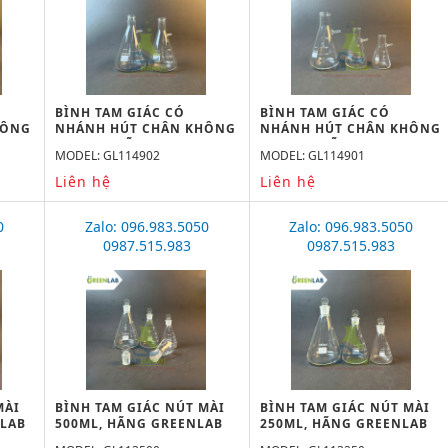
BÌNH TAM GIÁC CÓ
BÌNH TAM GIÁC CÓ
HÔNG
NHÁNH HÚT CHÂN KHÔNG
NHÁNH HÚT CHÂN KHÔNG
NLAB
2000ML, HÃNG GREENLAB
1000ML, HÃNG GREENLAB
MODEL: GL114902
MODEL: GL114901
Liên hệ
Liên hệ
0
Zalo: 096.983.5050
Zalo: 096.983.5050
0987.515.983
0987.515.983
MÀI
BÌNH TAM GIÁC NÚT MÀI
BÌNH TAM GIÁC NÚT MÀI
NLAB
500ML, HÃNG GREENLAB
250ML, HÃNG GREENLAB