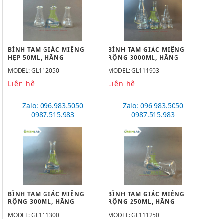
BÌNH TAM GIÁC MIỆNG
BÌNH TAM GIÁC MIỆNG
HẸP 50ML, HÃNG
RỘNG 3000ML, HÃNG
GREENLAB
GREENLAB
MODEL: GL112050
MODEL: GL111903
Liên hệ
Liên hệ
Zalo: 096.983.5050
Zalo: 096.983.5050
0987.515.983
0987.515.983
BÌNH TAM GIÁC MIỆNG
BÌNH TAM GIÁC MIỆNG
RỘNG 300ML, HÃNG
RỘNG 250ML, HÃNG
GREENLAB
GREENLAB
MODEL: GL111300
MODEL: GL111250