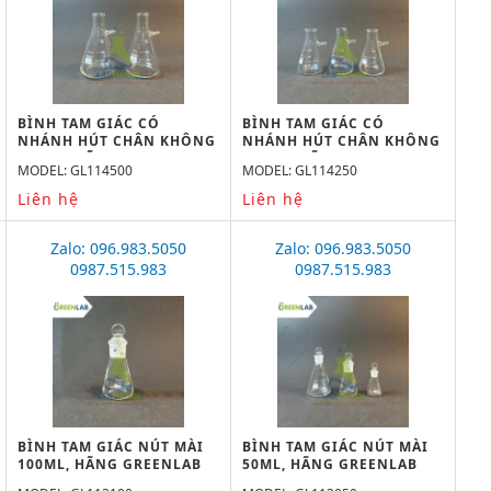
BÌNH TAM GIÁC CÓ
BÌNH TAM GIÁC CÓ
NHÁNH HÚT CHÂN KHÔNG
NHÁNH HÚT CHÂN KHÔNG
500ML, HÃNG GREENLAB
250ML, HÃNG GREENLAB
MODEL: GL114500
MODEL: GL114250
Liên hệ
Liên hệ
Zalo: 096.983.5050
Zalo: 096.983.5050
0987.515.983
0987.515.983
BÌNH TAM GIÁC NÚT MÀI
BÌNH TAM GIÁC NÚT MÀI
100ML, HÃNG GREENLAB
50ML, HÃNG GREENLAB