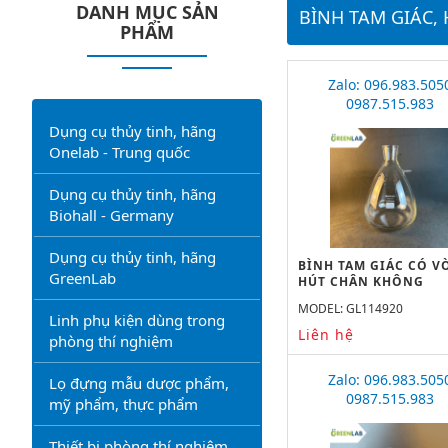
DANH MỤC SẢN
BÌNH TAM GIÁC,
PHẨM
Zalo: 096.983.505
0987.515.983
Dụng cụ thủy tinh, hãng
Onelab - Trung quốc
Dụng cụ thủy tinh, hãng
Biohall - Germany
Dụng cụ thủy tinh, hãng
BÌNH TAM GIÁC CÓ V
GreenLab
HÚT CHÂN KHÔNG
20000ML GREENLAB
MODEL: GL114920
Linh phụ kiện dùng trong
Liên hệ
phòng thí nghiệm
Zalo: 096.983.505
Lọ đựng mẫu dược phẩm,
0987.515.983
mỹ phẩm, thực phẩm
Thiết bị phòng thí nghiệm