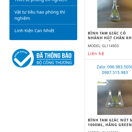
Vật tư tiêu hao phòng thí
nghiệm
Linh Kiện Can Nhiệt
BÌNH TAM GIÁC CÓ
NHÁNH HÚT CHÂN K
2500ML, HÃNG GREE
MODEL: GL114903
Liên hệ
Zalo: 096.983.505
0987.515.983
BÌNH TAM GIÁC NÚT 
1000ML, HÃNG GREE