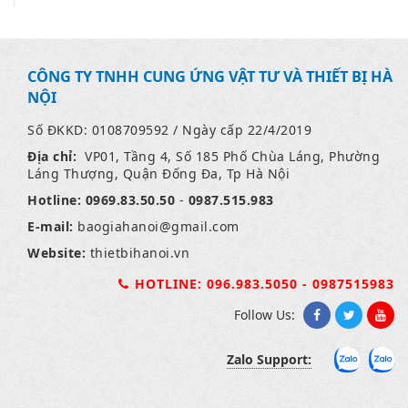
CÔNG TY TNHH CUNG ỨNG VẬT TƯ VÀ THIẾT BỊ HÀ
NỘI
Số ĐKKD: 0108709592 / Ngày cấp 22/4/2019
Địa chỉ:
VP01, Tầng 4, Số 185 Phố Chùa Láng, Phường
Láng Thượng, Quận Đống Đa, Tp Hà Nội
Hotline:
0969.83.50.50
-
0987.515.983
E-mail:
baogiahanoi
@gmail.com
Website:
thietbihanoi.vn
HOTLINE: 096.983.5050 - 0987515983
Follow Us:
Zalo Support: