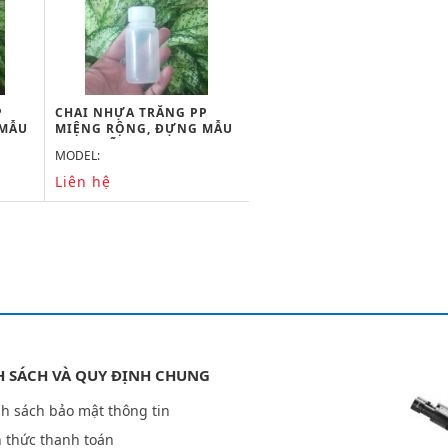
P
CHAI NHỰA TRẮNG PP
 MẪU
MIỆNG RỘNG, ĐỰNG MẪU
30ML, HÃNG ONELAB
MODEL:
Liên hệ
H SÁCH VÀ QUY ĐỊNH CHUNG
h sách bảo mật thông tin
 thức thanh toán