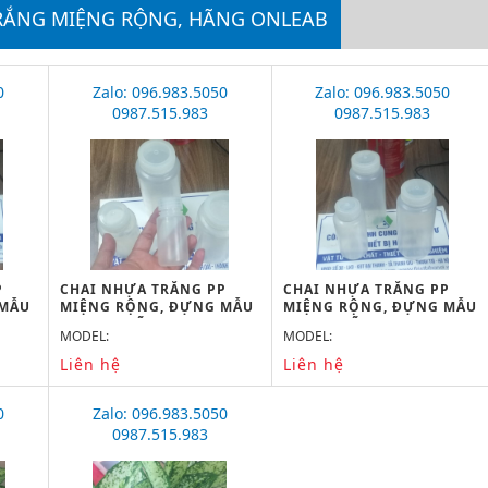
TRẮNG MIỆNG RỘNG, HÃNG ONLEAB
0
Zalo: 096.983.5050
Zalo: 096.983.5050
0987.515.983
0987.515.983
P
CHAI NHỰA TRẮNG PP
CHAI NHỰA TRẮNG PP
 MẪU
MIỆNG RỘNG, ĐỰNG MẪU
MIỆNG RỘNG, ĐỰNG MẪU
AB
1000ML, HÃNG ONELAB
500ML, HÃNG ONELAB
MODEL:
MODEL:
Liên hệ
Liên hệ
0
Zalo: 096.983.5050
0987.515.983