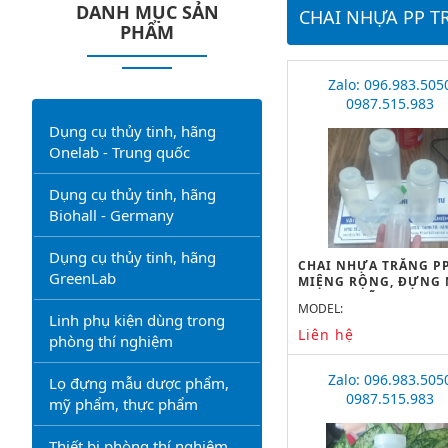
DANH MỤC SẢN
CHAI NHỰA PP 
PHẨM
Zalo: 096.983.505
0987.515.983
Dụng cụ thủy tinh, hãng
Onelab - Trung quốc
Dụng cụ thủy tinh, hãng
Biohall - Germany
Dụng cụ thủy tinh, hãng
CHAI NHỰA TRẮNG P
GreenLab
MIỆNG RỘNG, ĐỰNG
2000ML, HÃNG ONEL
MODEL:
Linh phụ kiện dùng trong
Liên hệ
phòng thí nghiệm
Zalo: 096.983.505
Lọ đựng mẫu dược phẩm,
0987.515.983
mỹ phẩm, thực phẩm
Thiết bị phòng thí nghiệm